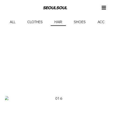
콘
MAI
텐
MEN
츠
로
ALL
CLOTHES
HAIR
SHOES
ACC
건
너
P
P
뛰
a
a
기
g
g
e
e