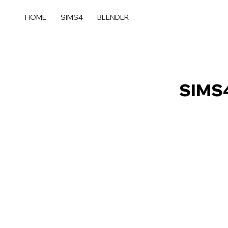
콘
텐
HOME
SIMS4
BLENDER
츠
로
건
너
뛰
SIMS4
기