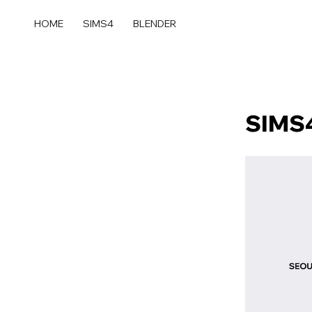
콘
텐
HOME
SIMS4
BLENDER
츠
로
건
너
뛰
SIMS4
기