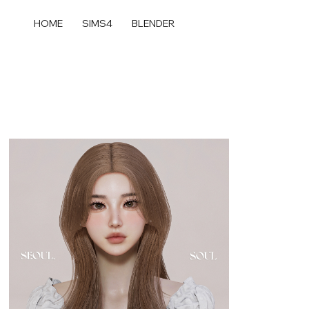
콘
텐
HOME
SIMS4
BLENDER
츠
로
건
너
뛰
기