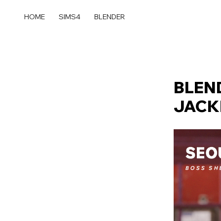
콘
텐
HOME
SIMS4
BLENDER
츠
로
건
너
뛰
BLEN
기
JACK